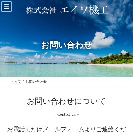
コ
ナ
ン
ビ
テ
ゲ
ン
ー
ツ
シ
へ
ョ
ス
ン
キ
に
お問い合わせ
ッ
移
プ
動
トップ
お問い合わせ
お問い合わせについて
―Contact Us－
お電話またはメールフォームよりご連絡くだ