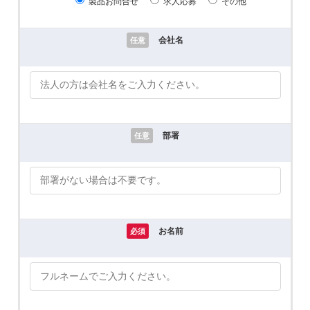
製品お問合せ
求人応募
その他
会社名
任意
部署
任意
お名前
必須